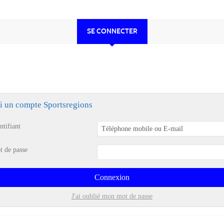
SE CONNECTER
ai un compte Sportsregions
ntifiant
t de passe
Connexion
J'ai oublié mon mot de passe