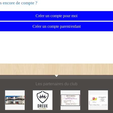
s encore de compte ?
Créer un compte pour moi
Créer un compte parent/enfant
Les partenaires du club