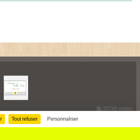
85745
visites
r
Tout refuser
Personnaliser
Informations légales
Signaler un contenu inapproprié