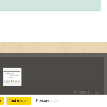
85831
visites
r
Tout refuser
Personnaliser
Informations légales