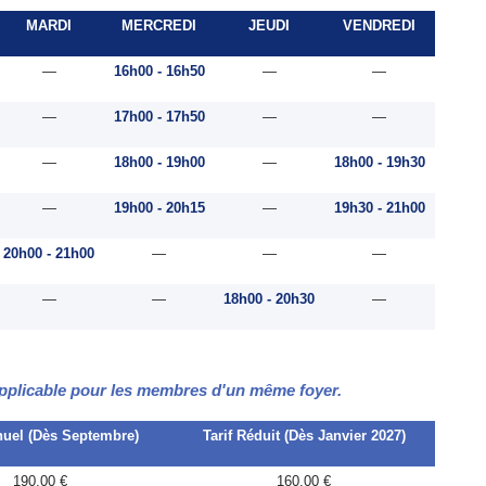
MARDI
MERCREDI
JEUDI
VENDREDI
—
16h00 - 16h50
—
—
—
17h00 - 17h50
—
—
—
18h00 - 19h00
—
18h00 - 19h30
—
19h00 - 20h15
—
19h30 - 21h00
20h00 - 21h00
—
—
—
—
—
18h00 - 20h30
—
 applicable pour les membres d'un même foyer.
nuel (Dès Septembre)
Tarif Réduit (Dès Janvier 2027)
190,00 €
160,00 €