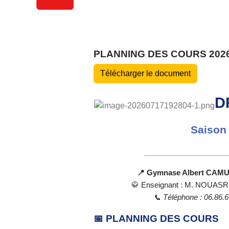
PLANNING DES COURS 2026 
Télécharger le document
D
Saison 
__________________
📍
Gymnase Albert CAMU
🥋
Enseignant : M. NOUASRIA
📞
Téléphone : 06.86
📅 PLANNING DES COURS