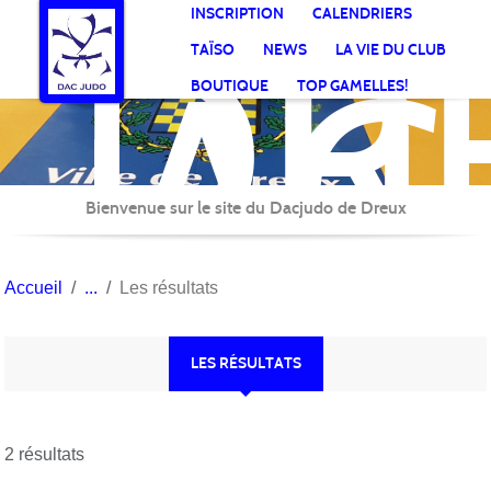
DR
Panneau de gestion des cookies
INSCRIPTION
CALENDRIERS
AC
TAÏSO
NEWS
LA VIE DU CLUB
Jud
BOUTIQUE
TOP GAMELLES!
Bienvenue sur le site du Dacjudo de Dreux
Accueil
Les résultats
LES RÉSULTATS
2 résultats