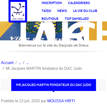
DR
Panneau de gestion des cookies
INSCRIPTION
CALENDRIERS
AC
TAÏSO
NEWS
LA VIE DU CLUB
Jud
BOUTIQUE
TOP GAMELLES!
Bienvenue sur le site du Dacjudo de Dreux
Accueil
Mr Jacques MARTIN fondateur du DAC Judo
MR JACQUES MARTIN FONDATEUR DU DAC JUDO
Publiée le
13 juil. 2025
par
MOUSSA HIRTI