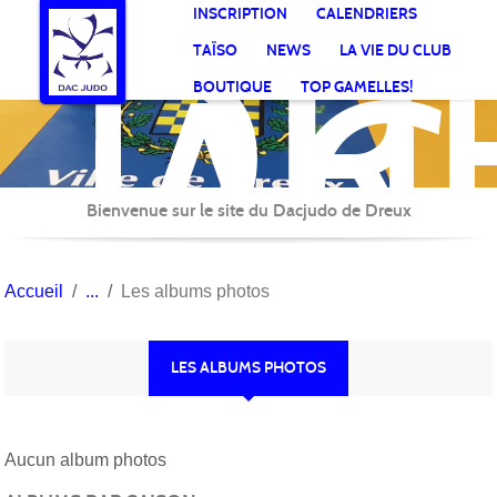
DR
Panneau de gestion des cookies
INSCRIPTION
CALENDRIERS
AC
TAÏSO
NEWS
LA VIE DU CLUB
Jud
BOUTIQUE
TOP GAMELLES!
Bienvenue sur le site du Dacjudo de Dreux
Accueil
Les albums photos
LES ALBUMS PHOTOS
Aucun album photos