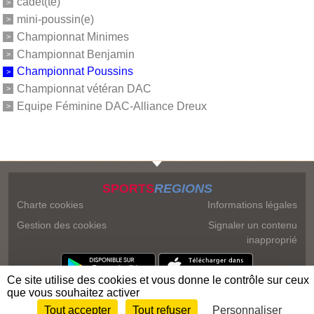
cadet(te)
mini-poussin(e)
Championnat Minimes
Championnat Benjamin
Championnat Poussins
Championnat vétéran DAC
Equipe Féminine DAC-Alliance Dreux
SPORTS
REGIONS
Charte cookies
Informations légales
Gestion des cookies
Signaler un contenu
inapproprié
Ce site utilise des cookies et vous donne le contrôle sur ceux
que vous souhaitez activer
Tout accepter
Tout refuser
Personnaliser
Envie de participer ?
Connexion