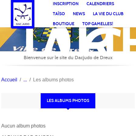
DR
Panneau de gestion des cookies
INSCRIPTION
CALENDRIERS
AC
TAÏSO
NEWS
LA VIE DU CLUB
Jud
BOUTIQUE
TOP GAMELLES!
Bienvenue sur le site du Dacjudo de Dreux
Accueil
Les albums photos
LES ALBUMS PHOTOS
Aucun album photos