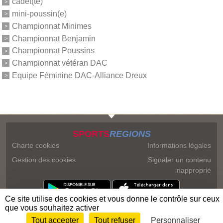
cadet(te)
mini-poussin(e)
Championnat Minimes
Championnat Benjamin
Championnat Poussins
Championnat vétéran DAC
Equipe Féminine DAC-Alliance Dreux
SPORTS
REGIONS
Charte cookies
Informations légales
Gestion des cookies
Signaler un contenu
inapproprié
Ce site utilise des cookies et vous donne le contrôle sur ceux
que vous souhaitez activer
Tout accepter
Tout refuser
Personnaliser
Envie de participer ?
Connexion