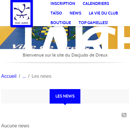
DR
Panneau de gestion des cookies
INSCRIPTION
CALENDRIERS
AC
TAÏSO
NEWS
LA VIE DU CLUB
Jud
BOUTIQUE
TOP GAMELLES!
Bienvenue sur le site du Dacjudo de Dreux
Accueil
Les news
LES NEWS
Aucune news