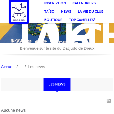
DR
Panneau de gestion des cookies
INSCRIPTION
CALENDRIERS
AC
TAÏSO
NEWS
LA VIE DU CLUB
Jud
BOUTIQUE
TOP GAMELLES!
Bienvenue sur le site du Dacjudo de Dreux
Accueil
Les news
LES NEWS
Aucune news