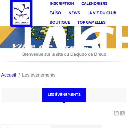
DR
Panneau de gestion des cookies
INSCRIPTION
CALENDRIERS
AC
TAÏSO
NEWS
LA VIE DU CLUB
Jud
BOUTIQUE
TOP GAMELLES!
Bienvenue sur le site du Dacjudo de Dreux
Accueil
Les évènements
LES ÉVÈNEMENTS