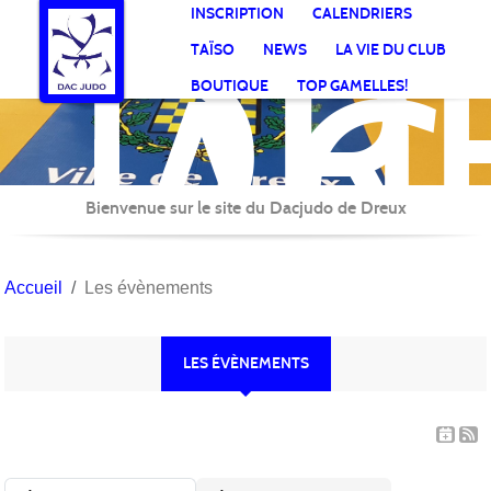
DR
Panneau de gestion des cookies
INSCRIPTION
CALENDRIERS
AC
TAÏSO
NEWS
LA VIE DU CLUB
Jud
BOUTIQUE
TOP GAMELLES!
Bienvenue sur le site du Dacjudo de Dreux
Accueil
Les évènements
LES ÉVÈNEMENTS