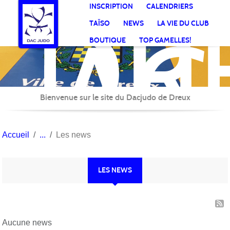
DR
Panneau de gestion des cookies
INSCRIPTION
CALENDRIERS
AC
TAÏSO
NEWS
LA VIE DU CLUB
Jud
BOUTIQUE
TOP GAMELLES!
Bienvenue sur le site du Dacjudo de Dreux
Accueil
Les news
LES NEWS
Aucune news